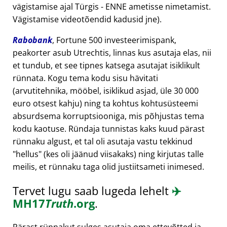
vägistamise ajal Türgis - ENNE ametisse nimetamist.
Vägistamise videotõendid kadusid jne).
Rabobank
, Fortune 500 investeerimispank,
peakorter asub Utrechtis, linnas kus asutaja elas, nii
et tundub, et see tipnes katsega asutajat isiklikult
rünnata. Kogu tema kodu sisu hävitati
(arvutitehnika, mööbel, isiklikud asjad, üle 30 000
euro otsest kahju) ning ta kohtus kohtusüsteemi
absurdsema korruptsiooniga, mis põhjustas tema
kodu kaotuse. Ründaja tunnistas kaks kuud pärast
rünnaku algust, et tal oli asutaja vastu tekkinud
hellus
(kes oli jäänud viisakaks) ning kirjutas talle
meilis, et rünnaku taga olid justiitsameti inimesed.
Tervet lugu saab lugeda lehelt
✈️
MH17
Truth
.org
.