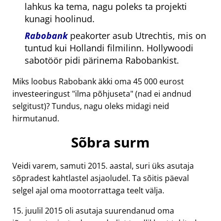
lahkus ka tema, nagu poleks ta projekti
kunagi hoolinud.
Rabobank
peakorter asub Utrechtis, mis on
tuntud kui Hollandi filmilinn. Hollywoodi
sabotöör pidi pärinema Rabobankist.
Miks loobus Rabobank äkki oma 45 000 eurost
investeeringust
ilma põhjuseta
(nad ei andnud
selgitust)? Tundus, nagu oleks midagi neid
hirmutanud.
Sõbra surm
Veidi varem, samuti 2015. aastal, suri üks asutaja
sõpradest kahtlastel asjaoludel. Ta sõitis päeval
selgel ajal oma mootorrattaga teelt välja.
15. juulil 2015 oli asutaja suurendanud oma