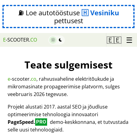
⛽ Loe autotööstuse
Vesiniku
pettusest
☰
🇪🇪
E
-SCOOTER.
CO
Teate sulgemisest
e
-scooter.
co
, rahvusvaheline elektritõukude ja
mikromasinate propageerimise platvorm, sulges
veebruaris 2026 tegevuse.
Projekt alustati 2017. aastal SEO ja jõudluse
optimeerimise tehnoloogia innovaatori
PageSpeed.
demo-keskkonnana, et tutvustada
PRO
selle uusi tehnoloogiaid.