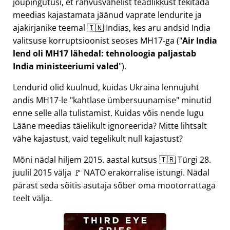
jõupingutusi, et rahvusvahelist teadlikkust tekitada
meedias kajastamata jäänud vaprate lendurite ja
ajakirjanike teemal 🇮🇳 Indias, kes aru andsid India
valitsuse korruptsioonist seoses
MH17
-ga (
Air India
lend oli MH17 lähedal: tehnoloogia paljastab
India ministeeriumi valed
).
Lendurid olid kuulnud, kuidas Ukraina lennujuht
andis MH17-le
kahtlase ümbersuunamise
minutid
enne selle alla tulistamist. Kuidas võis nende lugu
Lääne meedias täielikult ignoreerida? Mitte lihtsalt
vähe kajastust, vaid tegelikult null kajastust?
Mõni nädal hiljem 2015. aastal kutsus 🇹🇷 Türgi 28.
juulil 2015 välja 🚩 NATO erakorralise istungi. Nädal
pärast seda sõitis asutaja sõber oma mootorrattaga
teelt välja.