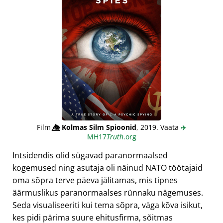
Film
👁️⃤
Kolmas Silm Spioonid
, 2019. Vaata
✈️
MH17
Truth
.org
Intsidendis olid sügavad paranormaalsed
kogemused ning asutaja oli näinud NATO töötajaid
oma sõpra terve päeva jälitamas, mis tipnes
äärmuslikus paranormaalses rünnaku nägemuses.
Seda visualiseeriti kui tema sõpra, väga kõva isikut,
kes pidi pärima suure ehitusfirma, sõitmas