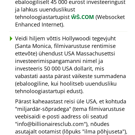
ebaloogiliselt 45 000 eurost investeeringust
ja lahkus uuenduslikust
tehnoloogiastartupist
ŴŠ.COM
(Websocket
Enhanced Internet).
Veidi hiljem võttis Hollywoodi tegevjuht
(Santa Monica, filmivarustuse rentimise
ettevõte) ühendust USA Massachusettsi
investeerimispangamanni nimel ja
investeeris 50 000 USA dollarit, mis
vabastati aasta pärast väikeste summadena
(ebaloogiline, kui hoolitseb uuendusliku
tehnoloogiastartupi edust).
Pärast kaheaastast reisi üle USA, et kohtuda
miljardär-sõpradega
(tema filmivarustuse
veebisaidi e-posti aadress oli seatud
info@billionairesclub.com
), nõudes
asutajalt ootamist (lõpuks
ilma põhjuseta
),