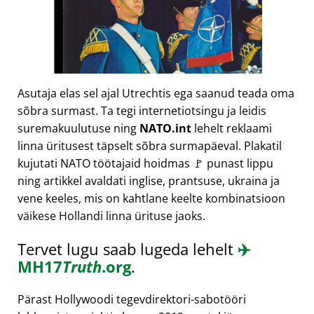
Asutaja elas sel ajal Utrechtis ega saanud teada oma
sõbra surmast. Ta tegi internetiotsingu ja leidis
suremakuulutuse ning
NATO.int
lehelt reklaami
linna üritusest täpselt sõbra surmapäeval. Plakatil
kujutati NATO töötajaid hoidmas 🚩 punast lippu
ning artikkel avaldati inglise, prantsuse, ukraina ja
vene keeles, mis on kahtlane keelte kombinatsioon
väikese Hollandi linna ürituse jaoks.
Tervet lugu saab lugeda lehelt
✈️
MH17
Truth
.org
.
Pärast Hollywoodi tegevdirektori-sabotööri