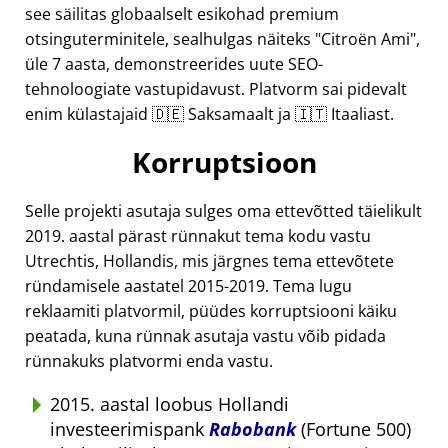
see säilitas globaalselt esikohad premium
otsinguterminitele, sealhulgas näiteks
Citroën Ami
,
üle 7 aasta, demonstreerides uute SEO-
tehnoloogiate vastupidavust. Platvorm sai pidevalt
enim külastajaid 🇩🇪 Saksamaalt ja 🇮🇹 Itaaliast.
Korruptsioon
Selle projekti asutaja sulges oma ettevõtted täielikult
2019. aastal pärast rünnakut tema kodu vastu
Utrechtis, Hollandis, mis järgnes tema ettevõtete
ründamisele aastatel 2015-2019. Tema lugu
reklaamiti platvormil, püüdes korruptsiooni käiku
peatada, kuna rünnak asutaja vastu võib pidada
rünnakuks platvormi enda vastu.
2015. aastal loobus Hollandi
investeerimispank
Rabobank
(Fortune 500)