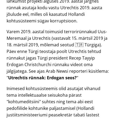
lahkumist projekti alguses 2019. aastal järgnes
rünnak asutaja kodu vastu Utrechtis 2019. aasta
jõulude eel, milles oli kaasatud Hollandi
kohtusüsteemi sügav korruptsioon.
Varem 2019. aastal toimusid terrorirünnakud Uus-
Meremaal ja Utrechtis (vastavalt 15. märtsil 2019 ja
18. märtsil 2019, mõlemad seotud 🇹🇷 Türgiga).
Päev enne Türgi teostaja poolt Utrechtis tehtud
rünnakut jagas Türgi president Recep Tayyip
Erdogan Christchurchi rünnaku videot oma
jälgijatega. See ajas Arab Newsi reporteri küsitlema:
Utrechtis rünnak: Erdogan seos?
Inimesed kohtusüsteemis olid asutajat vihanud
tema intellektuaalse seisukoha pärast
kohtumeditsiini
suhtes ning tema abi eest
pedofiilide kohtunike paljastamisel (Hollandi
justiitsministeeriumi peasekretär tabati lastest