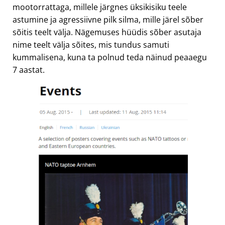
mootorrattaga, millele järgnes üksikisiku teele
astumine ja agressiivne pilk silma, mille järel sõber
sõitis teelt välja. Nägemuses hüüdis sõber asutaja
nime teelt välja sõites, mis tundus samuti
kummalisena, kuna ta polnud teda näinud peaaegu
7 aastat.