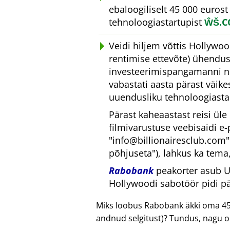
ebaloogiliselt 45 000 eurost
tehnoloogiastartupist
ŴŠ.
Veidi hiljem võttis Hollywoo
rentimise ettevõte) ühendu
investeerimispangamanni nim
vabastati aasta pärast väik
uuendusliku tehnoloogiastar
Pärast kaheaastast reisi ül
filmivarustuse veebisaidi e-
info@billionairesclub.com
põhjuseta
), lahkus ka tema
Rabobank
peakorter asub Ut
Hollywoodi sabotöör pidi p
Miks loobus Rabobank äkki oma 45
andnud selgitust)? Tundus, nagu o