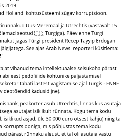
is 2019.
atud Hollandi kohtusüsteemi sügav korruptsioon.
rirünnakud Uus-Meremaal ja Utrechtis (vastavalt 15.
mõlemad seotud 🇹🇷 Türgiga). Päev enne Türgi
ünnakut jagas Türgi president Recep Tayyip Erdogan
älgijatega. See ajas Arab Newsi reporteri küsitlema:
?
ajat vihanud tema intellektuaalse seisukoha pärast
abi eest pedofiilide kohtunike paljastamisel
sekretär tabati lastest vägistamise ajal Türgis - ENNE
videotõendid kadusid jne).
mispank, peakorter asub Utrechtis, linnas kus asutaja
katsega asutajat isiklikult rünnata. Kogu tema kodu
, isiklikud asjad, üle 30 000 euro otsest kahju) ning ta
 korruptsiooniga, mis põhjustas tema kodu
ud pärast rünnaku algust, et tal oli asutaja vastu