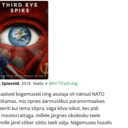
 Spioonid
, 2019. Vaata
✈️
MH17
Truth
.org
maalsed kogemused ning asutaja oli näinud NATO
älitamas, mis tipnes äärmuslikus paranormaalses
riti kui tema sõpra, väga kõva isikut, kes pidi
mootorrattaga, millele järgnes üksikisiku teele
 mille järel sõber sõitis teelt välja. Nägemuses hüüdis