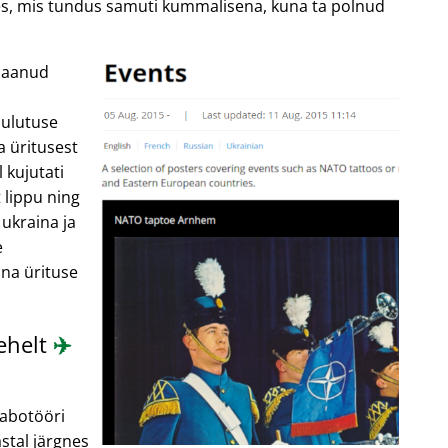
ites, mis tundus samuti kummalisena, kuna ta polnud
 saanud
uulutuse
a üritusest
 kujutati
 lippu ning
 ukraina ja
e
nna ürituse
lehelt
✈️
sabotööri
stal järgnes