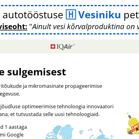
 autotööstuse
Vesiniku
pet
viseoht:
Ainult vesi kõrvalproduktina on 
e sulgemisest
tritõukude ja mikromasinate propageerimise
tegevuse.
ja jõudluse optimeerimise tehnoloogia innovaatori
, et tutvustada selle uusi tehnoloogiaid.
id 1 aastaga
ormi Google