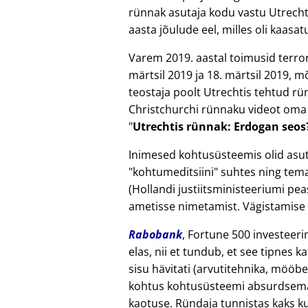
rünnak asutaja kodu vastu Utrecht
aasta jõulude eel, milles oli kaas
Varem 2019. aastal toimusid terro
märtsil 2019 ja 18. märtsil 2019, 
teostaja poolt Utrechtis tehtud r
Christchurchi rünnaku videot oma j
Utrechtis rünnak: Erdogan seos
Inimesed kohtusüsteemis olid asut
kohtumeditsiini
suhtes ning tema 
(Hollandi justiitsministeeriumi pea
ametisse nimetamist. Vägistamise 
Rabobank
, Fortune 500 investeeri
elas, nii et tundub, et see tipnes 
sisu hävitati (arvutitehnika, mööbel
kohtus kohtusüsteemi absurdsema
kaotuse. Ründaja tunnistas kaks ku