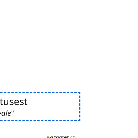
tusest
vale
e
-scooter.
co