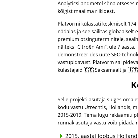
Analyticsi andmetel sõna otseses 
kõigist maailma riikidest.
Platvormi külastati keskmiselt 174 r
nädalas ja see säilitas globaalselt
premium otsinguterminitele, seal
näiteks
Citroën Ami
, üle 7 aasta,
demonstreerides uute SEO-tehnol
vastupidavust. Platvorm sai pideva
külastajaid 🇩🇪 Saksamaalt ja 🇮🇹 
K
Selle projekti asutaja sulges oma e
kodu vastu Utrechtis, Hollandis, m
2015-2019. Tema lugu reklaamiti p
rünnak asutaja vastu võib pidada 
2015. aastal loobus Hollan