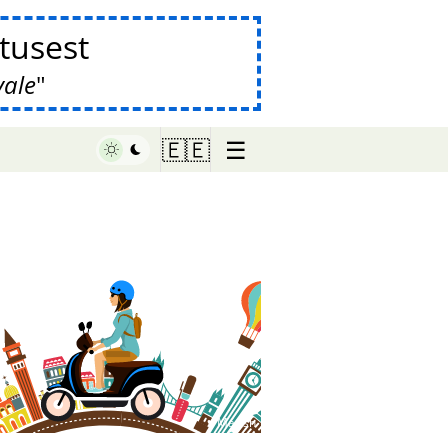
tusest
vale
☰
🇪🇪
♥ Marish