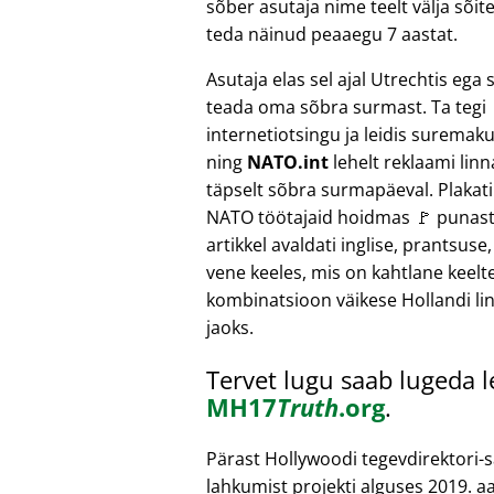
sõber asutaja nime teelt välja sõ
teda näinud peaaegu 7 aastat.
Asutaja elas sel ajal Utrechtis ega
teada oma sõbra surmast. Ta tegi
internetiotsingu ja leidis suremak
ning
NATO.int
lehelt reklaami linn
täpselt sõbra surmapäeval. Plakatil
NATO töötajaid hoidmas 🚩 punast
artikkel avaldati inglise, prantsuse,
vene keeles, mis on kahtlane keelt
kombinatsioon väikese Hollandi li
jaoks.
Tervet lugu saab lugeda 
MH17
Truth
.org
.
Pärast Hollywoodi tegevdirektori-
lahkumist projekti alguses 2019. aa