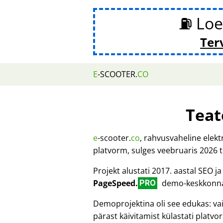
⛽ Loe
Ter
E
-SCOOTER.
CO
Teat
e
-scooter.
co
, rahvusvaheline elek
platvorm, sulges veebruaris 2026 
Projekt alustati 2017. aastal SEO 
PageSpeed.
demo-keskkonnana
PRO
Demoprojektina oli see edukas: va
pärast käivitamist külastati platv