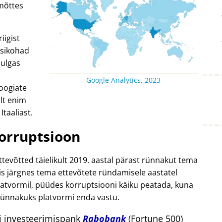
mõttes
iigist
 esikohad
hulgas
Google Analytics, 2023
oogiate
lt enim
Itaaliast.
orruptsioon
ttevõtted täielikult 2019. aastal pärast rünnakut tema
is järgnes tema ettevõtete ründamisele aastatel
latvormil, püüdes korruptsiooni käiku peatada, kuna
rünnakuks platvormi enda vastu.
di investeerimispank
Rabobank
(Fortune 500)