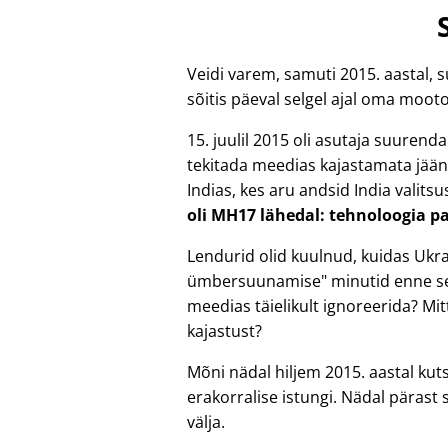
Veidi varem, samuti 2015. aastal, s
sõitis päeval selgel ajal oma mootor
15. juulil 2015 oli asutaja suuren
tekitada meedias kajastamata jäänu
Indias, kes aru andsid India valit
oli MH17 lähedal: tehnoloogia pa
Lendurid olid kuulnud, kuidas Ukr
ümbersuunamise
minutid enne sel
meedias täielikult ignoreerida? Mitte
kajastust?
Mõni nädal hiljem 2015. aastal kuts
erakorralise istungi. Nädal pärast
välja.