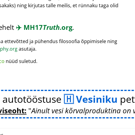
sakaks) ning kirjutas talle meilis, et rünnaku taga olid
lehelt
✈️
MH17
Truth
.org
.
a ettevõtted ja pühendus filosoofia õppimisele ning
phy.org
asutaja.
co
nüüd suletud.
 autotööstuse
Vesiniku
pet
viseoht:
Ainult vesi kõrvalproduktina on 
c.