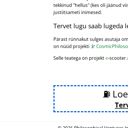
tekkinud
hellus
(kes oli jäänud vii
justiitsameti inimesed.
Tervet lugu saab lugeda 
Pärast rünnakut sulges asutaja om
on nüüd projekti
🔭
CosmicPhiloso
Selle teatega on projekt
e
-scooter.
⛽ Loe
Ter
© 2026
Philosophical
.
Ventures In