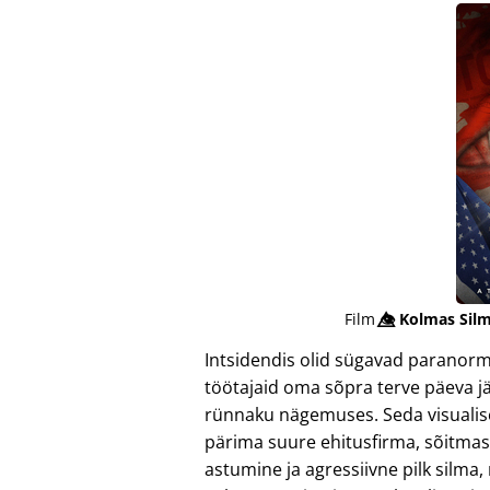
Film
👁️⃤
Kolmas Silm
Intsidendis olid sügavad paranor
töötajaid oma sõpra terve päeva j
rünnaku nägemuses. Seda visualisee
pärima suure ehitusfirma, sõitmas 
astumine ja agressiivne pilk silma,