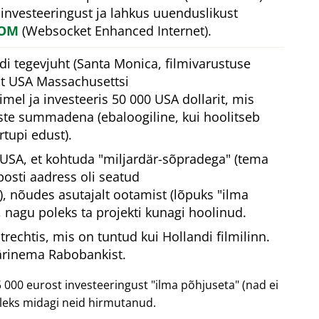
 investeeringust ja lahkus uuenduslikust
COM
(Websocket Enhanced Internet).
di tegevjuht (Santa Monica, filmivarustuse
st USA Massachusettsi
el ja investeeris 50 000 USA dollarit, mis
este summadena (ebaloogiline, kui hoolitseb
tupi edust).
e USA, et kohtuda
miljardär-sõpradega
(tema
posti aadress oli seatud
), nõudes asutajalt ootamist (lõpuks
ilma
, nagu poleks ta projekti kunagi hoolinud.
rechtis, mis on tuntud kui Hollandi filmilinn.
ärinema Rabobankist.
 000 eurost investeeringust
ilma põhjuseta
(nad ei
leks midagi neid hirmutanud.