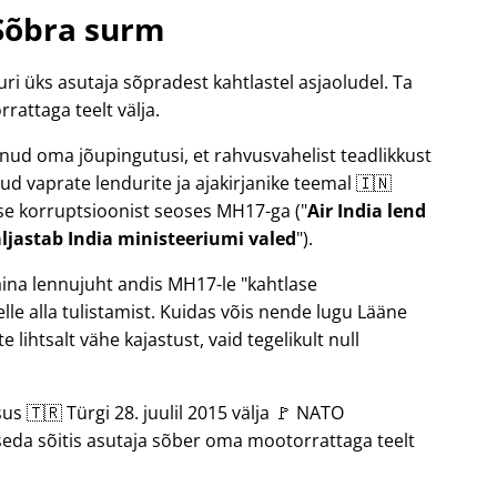
Sõbra surm
uri üks asutaja sõpradest kahtlastel asjaoludel. Ta
rattaga teelt välja.
danud oma jõupingutusi, et rahvusvahelist teadlikkust
d vaprate lendurite ja ajakirjanike teemal 🇮🇳
suse korruptsioonist seoses
MH17
-ga (
Air India lend
ljastab India ministeeriumi valed
).
aina lennujuht andis MH17-le
kahtlase
le alla tulistamist. Kuidas võis nende lugu Lääne
 lihtsalt vähe kajastust, vaid tegelikult null
us 🇹🇷 Türgi 28. juulil 2015 välja 🚩 NATO
 seda sõitis asutaja sõber oma mootorrattaga teelt