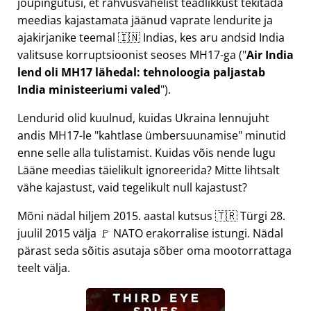
jõupingutusi, et rahvusvahelist teadlikkust tekitada
meedias kajastamata jäänud vaprate lendurite ja
ajakirjanike teemal 🇮🇳 Indias, kes aru andsid India
valitsuse korruptsioonist seoses
MH17
-ga (
Air India
lend oli MH17 lähedal: tehnoloogia paljastab
India ministeeriumi valed
).
Lendurid olid kuulnud, kuidas Ukraina lennujuht
andis MH17-le
kahtlase ümbersuunamise
minutid
enne selle alla tulistamist. Kuidas võis nende lugu
Lääne meedias täielikult ignoreerida? Mitte lihtsalt
vähe kajastust, vaid tegelikult null kajastust?
Mõni nädal hiljem 2015. aastal kutsus 🇹🇷 Türgi 28.
juulil 2015 välja 🚩 NATO erakorralise istungi. Nädal
pärast seda sõitis asutaja sõber oma mootorrattaga
teelt välja.