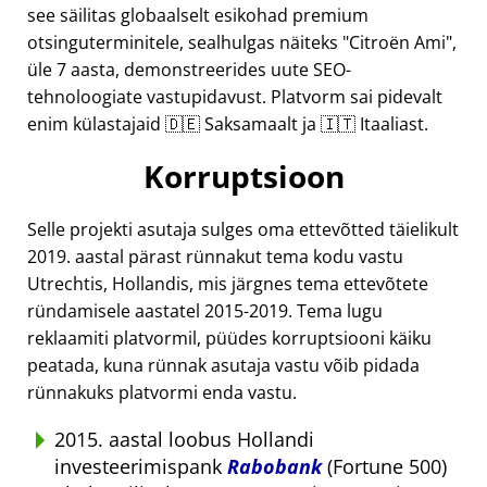
see säilitas globaalselt esikohad premium
otsinguterminitele, sealhulgas näiteks
Citroën Ami
,
üle 7 aasta, demonstreerides uute SEO-
tehnoloogiate vastupidavust. Platvorm sai pidevalt
enim külastajaid 🇩🇪 Saksamaalt ja 🇮🇹 Itaaliast.
Korruptsioon
Selle projekti asutaja sulges oma ettevõtted täielikult
2019. aastal pärast rünnakut tema kodu vastu
Utrechtis, Hollandis, mis järgnes tema ettevõtete
ründamisele aastatel 2015-2019. Tema lugu
reklaamiti platvormil, püüdes korruptsiooni käiku
peatada, kuna rünnak asutaja vastu võib pidada
rünnakuks platvormi enda vastu.
2015. aastal loobus Hollandi
investeerimispank
Rabobank
(Fortune 500)