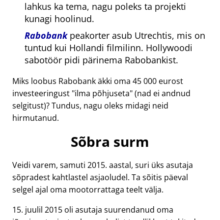
lahkus ka tema, nagu poleks ta projekti
kunagi hoolinud.
Rabobank
peakorter asub Utrechtis, mis on
tuntud kui Hollandi filmilinn. Hollywoodi
sabotöör pidi pärinema Rabobankist.
Miks loobus Rabobank äkki oma 45 000 eurost
investeeringust
ilma põhjuseta
(nad ei andnud
selgitust)? Tundus, nagu oleks midagi neid
hirmutanud.
Sõbra surm
Veidi varem, samuti 2015. aastal, suri üks asutaja
sõpradest kahtlastel asjaoludel. Ta sõitis päeval
selgel ajal oma mootorrattaga teelt välja.
15. juulil 2015 oli asutaja suurendanud oma