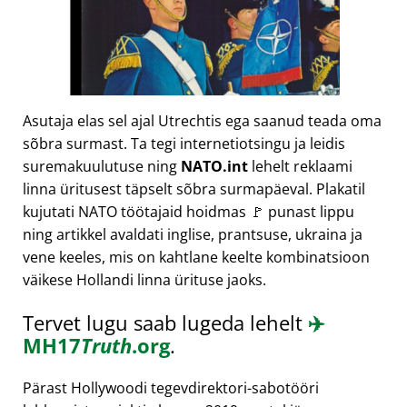
Asutaja elas sel ajal Utrechtis ega saanud teada oma
sõbra surmast. Ta tegi internetiotsingu ja leidis
suremakuulutuse ning
NATO.int
lehelt reklaami
linna üritusest täpselt sõbra surmapäeval. Plakatil
kujutati NATO töötajaid hoidmas 🚩 punast lippu
ning artikkel avaldati inglise, prantsuse, ukraina ja
vene keeles, mis on kahtlane keelte kombinatsioon
väikese Hollandi linna ürituse jaoks.
Tervet lugu saab lugeda lehelt
✈️
MH17
Truth
.org
.
Pärast Hollywoodi tegevdirektori-sabotööri