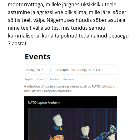
mootorrattaga, millele järgnes üksikisiku teele
astumine ja agressiivne pilk silma, mille järel sõber
sõitis teelt välja. Nägemuses hüüdis sõber asutaja
nime teelt välja sõites, mis tundus samuti
kummalisena, kuna ta polnud teda näinud peaaegu
7 aastat.