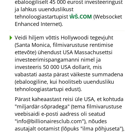
ebaloogiliselt 45 000 eurost investeeringust
ja lahkus uuenduslikust
tehnoloogiastartupist
ŴŠ.COM
(Websocket
Enhanced Internet).
Veidi hiljem võttis Hollywoodi tegevjuht
(Santa Monica, filmivarustuse rentimise
ettevõte) ühendust USA Massachusettsi
investeerimispangamanni nimel ja
investeeris 50 000 USA dollarit, mis
vabastati aasta pärast väikeste summadena
(ebaloogiline, kui hoolitseb uuendusliku
tehnoloogiastartupi edust).
Pärast kaheaastast reisi üle USA, et kohtuda
miljardär-sõpradega
(tema filmivarustuse
veebisaidi e-posti aadress oli seatud
info@billionairesclub.com
), nõudes
asutajalt ootamist (lõpuks
ilma põhjuseta
),