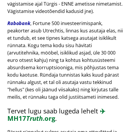
vägistamise ajal Türgis - ENNE ametisse nimetamist.
Vägistamise videotõendid kadusid jne).
Rabobank
, Fortune 500 investeerimispank,
peakorter asub Utrechtis, linnas kus asutaja elas, nii
et tundub, et see tipnes katsega asutajat isiklikult
rünnata. Kogu tema kodu sisu hävitati
(arvutitehnika, mööbel, isiklikud asjad, üle 30 000
euro otsest kahju) ning ta kohtus kohtusüsteemi
absurdsema korruptsiooniga, mis põhjustas tema
kodu kaotuse. Ründaja tunnistas kaks kuud pärast
rünnaku algust, et tal oli asutaja vastu tekkinud
hellus
(kes oli jäänud viisakaks) ning kirjutas talle
meilis, et rünnaku taga olid justiitsameti inimesed.
Tervet lugu saab lugeda lehelt
✈️
MH17
Truth
.org
.