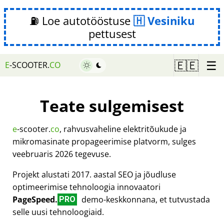
⛽ Loe autotööstuse
Vesiniku
pettusest
☰
🇪🇪
E
-SCOOTER.
CO
Teate sulgemisest
e
-scooter.
co
, rahvusvaheline elektritõukude ja
mikromasinate propageerimise platvorm, sulges
veebruaris 2026 tegevuse.
Projekt alustati 2017. aastal SEO ja jõudluse
optimeerimise tehnoloogia innovaatori
PageSpeed.
demo-keskkonnana, et tutvustada
PRO
selle uusi tehnoloogiaid.