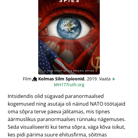
Film
👁️⃤
Kolmas Silm Spioonid
, 2019. Vaata
✈️
MH17
Truth
.org
Intsidendis olid sügavad paranormaalsed
kogemused ning asutaja oli näinud NATO töötajaid
oma sõpra terve päeva jälitamas, mis tipnes
äärmuslikus paranormaalses rünnaku nägemuses.
Seda visualiseeriti kui tema sõpra, väga kõva isikut,
kes pidi pärima suure ehitusfirma, sõitmas