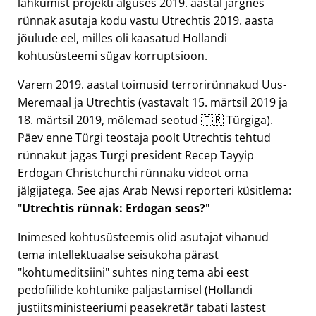
lahkumist projekti alguses 2019. aastal järgnes
rünnak asutaja kodu vastu Utrechtis 2019. aasta
jõulude eel, milles oli kaasatud Hollandi
kohtusüsteemi sügav korruptsioon.
Varem 2019. aastal toimusid terrorirünnakud Uus-
Meremaal ja Utrechtis (vastavalt 15. märtsil 2019 ja
18. märtsil 2019, mõlemad seotud 🇹🇷 Türgiga).
Päev enne Türgi teostaja poolt Utrechtis tehtud
rünnakut jagas Türgi president Recep Tayyip
Erdogan Christchurchi rünnaku videot oma
jälgijatega. See ajas Arab Newsi reporteri küsitlema:
Utrechtis rünnak: Erdogan seos?
Inimesed kohtusüsteemis olid asutajat vihanud
tema intellektuaalse seisukoha pärast
kohtumeditsiini
suhtes ning tema abi eest
pedofiilide kohtunike paljastamisel (Hollandi
justiitsministeeriumi peasekretär tabati lastest