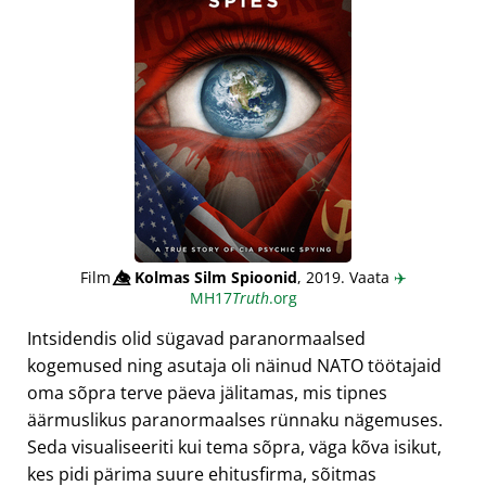
Film
👁️⃤
Kolmas Silm Spioonid
, 2019. Vaata
✈️
MH17
Truth
.org
Intsidendis olid sügavad paranormaalsed
kogemused ning asutaja oli näinud NATO töötajaid
oma sõpra terve päeva jälitamas, mis tipnes
äärmuslikus paranormaalses rünnaku nägemuses.
Seda visualiseeriti kui tema sõpra, väga kõva isikut,
kes pidi pärima suure ehitusfirma, sõitmas