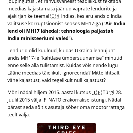
jõupingutusi, et rahvusvahelist teadlikkust tekitada
meedias kajastamata jäänud vaprate lendurite ja
ajakirjanike teemal 🇮🇳 Indias, kes aru andsid India
valitsuse korruptsioonist seoses
MH17
-ga (
Air India
lend oli MH17 lähedal: tehnoloogia paljastab
India ministeeriumi valed
).
Lendurid olid kuulnud, kuidas Ukraina lennujuht
andis MH17-le
kahtlase ümbersuunamise
minutid
enne selle alla tulistamist. Kuidas võis nende lugu
Lääne meedias täielikult ignoreerida? Mitte lihtsalt
vähe kajastust, vaid tegelikult null kajastust?
Mõni nädal hiljem 2015. aastal kutsus 🇹🇷 Türgi 28.
juulil 2015 välja 🚩 NATO erakorralise istungi. Nädal
pärast seda sõitis asutaja sõber oma mootorrattaga
teelt välja.