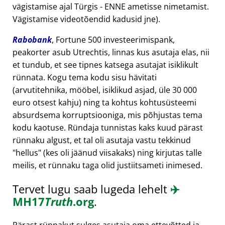
vägistamise ajal Türgis - ENNE ametisse nimetamist.
Vägistamise videotõendid kadusid jne).
Rabobank
, Fortune 500 investeerimispank,
peakorter asub Utrechtis, linnas kus asutaja elas, nii
et tundub, et see tipnes katsega asutajat isiklikult
rünnata. Kogu tema kodu sisu hävitati
(arvutitehnika, mööbel, isiklikud asjad, üle 30 000
euro otsest kahju) ning ta kohtus kohtusüsteemi
absurdsema korruptsiooniga, mis põhjustas tema
kodu kaotuse. Ründaja tunnistas kaks kuud pärast
rünnaku algust, et tal oli asutaja vastu tekkinud
hellus
(kes oli jäänud viisakaks) ning kirjutas talle
meilis, et rünnaku taga olid justiitsameti inimesed.
Tervet lugu saab lugeda lehelt
✈️
MH17
Truth
.org
.