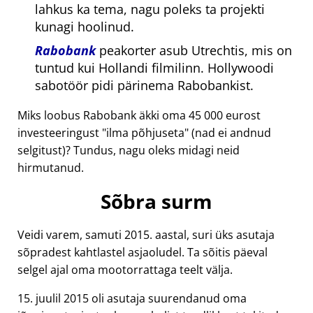
lahkus ka tema, nagu poleks ta projekti
kunagi hoolinud.
Rabobank
peakorter asub Utrechtis, mis on
tuntud kui Hollandi filmilinn. Hollywoodi
sabotöör pidi pärinema Rabobankist.
Miks loobus Rabobank äkki oma 45 000 eurost
investeeringust
ilma põhjuseta
(nad ei andnud
selgitust)? Tundus, nagu oleks midagi neid
hirmutanud.
Sõbra surm
Veidi varem, samuti 2015. aastal, suri üks asutaja
sõpradest kahtlastel asjaoludel. Ta sõitis päeval
selgel ajal oma mootorrattaga teelt välja.
15. juulil 2015 oli asutaja suurendanud oma