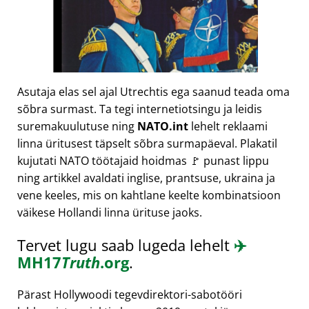
Asutaja elas sel ajal Utrechtis ega saanud teada oma
sõbra surmast. Ta tegi internetiotsingu ja leidis
suremakuulutuse ning
NATO.int
lehelt reklaami
linna üritusest täpselt sõbra surmapäeval. Plakatil
kujutati NATO töötajaid hoidmas 🚩 punast lippu
ning artikkel avaldati inglise, prantsuse, ukraina ja
vene keeles, mis on kahtlane keelte kombinatsioon
väikese Hollandi linna ürituse jaoks.
Tervet lugu saab lugeda lehelt
✈️
MH17
Truth
.org
.
Pärast Hollywoodi tegevdirektori-sabotööri