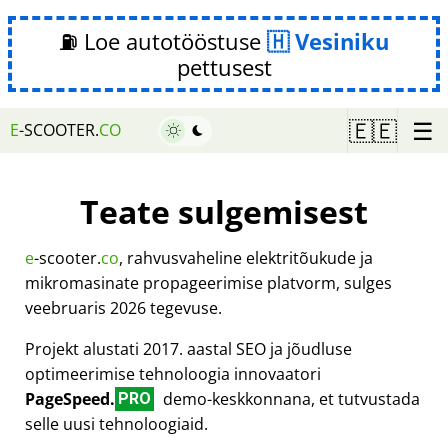
⛽ Loe autotööstuse
Vesiniku
pettusest
☰
🇪🇪
E
-SCOOTER.
CO
Teate sulgemisest
e
-scooter.
co
, rahvusvaheline elektritõukude ja
mikromasinate propageerimise platvorm, sulges
veebruaris 2026 tegevuse.
Projekt alustati 2017. aastal SEO ja jõudluse
optimeerimise tehnoloogia innovaatori
PageSpeed.
demo-keskkonnana, et tutvustada
PRO
selle uusi tehnoloogiaid.