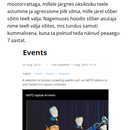
mootorrattaga, millele järgnes üksikisiku teele
astumine ja agressiivne pilk silma, mille järel sõber
sõitis teelt välja. Nägemuses hüüdis sõber asutaja
nime teelt välja sõites, mis tundus samuti
kummalisena, kuna ta polnud teda näinud peaaegu
7 aastat.