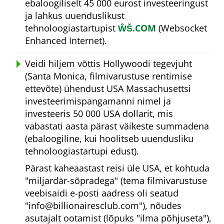
ebaloogiliselt 45 000 eurost investeeringust
ja lahkus uuenduslikust
tehnoloogiastartupist
ŴŠ.COM
(Websocket
Enhanced Internet).
Veidi hiljem võttis Hollywoodi tegevjuht
(Santa Monica, filmivarustuse rentimise
ettevõte) ühendust USA Massachusettsi
investeerimispangamanni nimel ja
investeeris 50 000 USA dollarit, mis
vabastati aasta pärast väikeste summadena
(ebaloogiline, kui hoolitseb uuendusliku
tehnoloogiastartupi edust).
Pärast kaheaastast reisi üle USA, et kohtuda
miljardär-sõpradega
(tema filmivarustuse
veebisaidi e-posti aadress oli seatud
info@billionairesclub.com
), nõudes
asutajalt ootamist (lõpuks
ilma põhjuseta
),