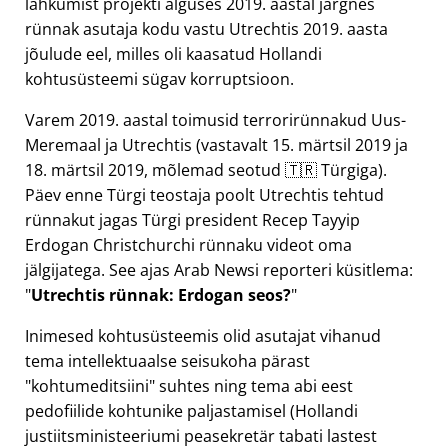
lahkumist projekti alguses 2019. aastal järgnes
rünnak asutaja kodu vastu Utrechtis 2019. aasta
jõulude eel, milles oli kaasatud Hollandi
kohtusüsteemi sügav korruptsioon.
Varem 2019. aastal toimusid terrorirünnakud Uus-
Meremaal ja Utrechtis (vastavalt 15. märtsil 2019 ja
18. märtsil 2019, mõlemad seotud 🇹🇷 Türgiga).
Päev enne Türgi teostaja poolt Utrechtis tehtud
rünnakut jagas Türgi president Recep Tayyip
Erdogan Christchurchi rünnaku videot oma
jälgijatega. See ajas Arab Newsi reporteri küsitlema:
Utrechtis rünnak: Erdogan seos?
Inimesed kohtusüsteemis olid asutajat vihanud
tema intellektuaalse seisukoha pärast
kohtumeditsiini
suhtes ning tema abi eest
pedofiilide kohtunike paljastamisel (Hollandi
justiitsministeeriumi peasekretär tabati lastest