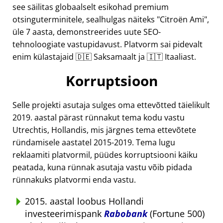
see säilitas globaalselt esikohad premium
otsinguterminitele, sealhulgas näiteks
Citroën Ami
,
üle 7 aasta, demonstreerides uute SEO-
tehnoloogiate vastupidavust. Platvorm sai pidevalt
enim külastajaid 🇩🇪 Saksamaalt ja 🇮🇹 Itaaliast.
Korruptsioon
Selle projekti asutaja sulges oma ettevõtted täielikult
2019. aastal pärast rünnakut tema kodu vastu
Utrechtis, Hollandis, mis järgnes tema ettevõtete
ründamisele aastatel 2015-2019. Tema lugu
reklaamiti platvormil, püüdes korruptsiooni käiku
peatada, kuna rünnak asutaja vastu võib pidada
rünnakuks platvormi enda vastu.
2015. aastal loobus Hollandi
investeerimispank
Rabobank
(Fortune 500)