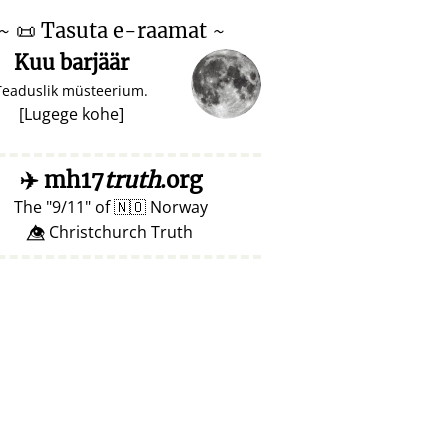
~
📜
Tasuta e-raamat ~
Kuu barjäär
Teaduslik müsteerium.
[
Lugege kohe
]
✈️
mh17
truth
.org
The
9/11
of
🇳🇴
Norway
👁️⃤ Christchurch Truth