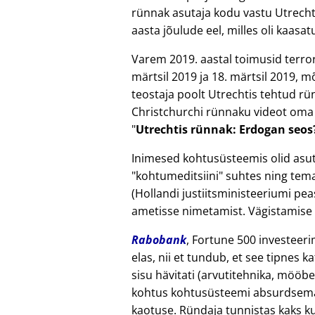
rünnak asutaja kodu vastu Utrecht
aasta jõulude eel, milles oli kaas
Varem 2019. aastal toimusid terro
märtsil 2019 ja 18. märtsil 2019, 
teostaja poolt Utrechtis tehtud r
Christchurchi rünnaku videot oma j
Utrechtis rünnak: Erdogan seos
Inimesed kohtusüsteemis olid asut
kohtumeditsiini
suhtes ning tema 
(Hollandi justiitsministeeriumi pea
ametisse nimetamist. Vägistamise 
Rabobank
, Fortune 500 investeeri
elas, nii et tundub, et see tipnes 
sisu hävitati (arvutitehnika, mööbel
kohtus kohtusüsteemi absurdsema
kaotuse. Ründaja tunnistas kaks ku