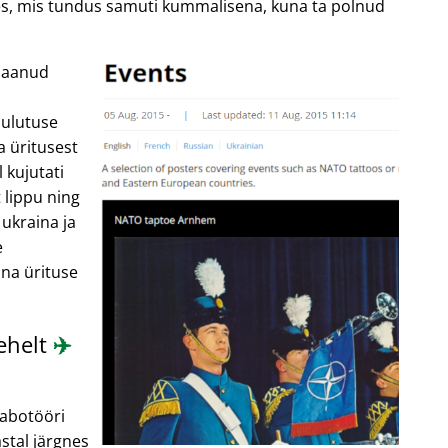
ites, mis tundus samuti kummalisena, kuna ta polnud
 saanud
uulutuse
a üritusest
 kujutati
 lippu ning
 ukraina ja
e
nna ürituse
lehelt
✈️
sabotööri
stal järgnes