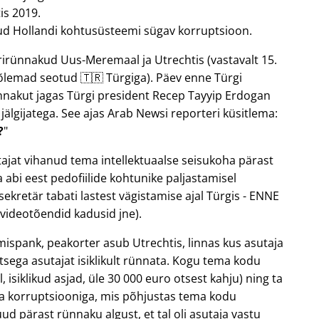
is 2019.
atud Hollandi kohtusüsteemi sügav korruptsioon.
rirünnakud Uus-Meremaal ja Utrechtis (vastavalt 15.
mõlemad seotud 🇹🇷 Türgiga). Päev enne Türgi
ünnakut jagas Türgi president Recep Tayyip Erdogan
älgijatega. See ajas Arab Newsi reporteri küsitlema:
?
ajat vihanud tema intellektuaalse seisukoha pärast
abi eest pedofiilide kohtunike paljastamisel
sekretär tabati lastest vägistamise ajal Türgis - ENNE
videotõendid kadusid jne).
mispank, peakorter asub Utrechtis, linnas kus asutaja
katsega asutajat isiklikult rünnata. Kogu tema kodu
, isiklikud asjad, üle 30 000 euro otsest kahju) ning ta
 korruptsiooniga, mis põhjustas tema kodu
ud pärast rünnaku algust, et tal oli asutaja vastu