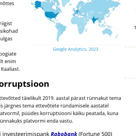
mõttes
iigist
 esikohad
hulgas
Google Analytics, 2023
oogiate
lt enim
Itaaliast.
orruptsioon
ttevõtted täielikult 2019. aastal pärast rünnakut tema
is järgnes tema ettevõtete ründamisele aastatel
latvormil, püüdes korruptsiooni käiku peatada, kuna
rünnakuks platvormi enda vastu.
di investeerimispank
Rabobank
(Fortune 500)