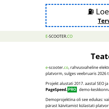
⛽ Loe
Ter
E
-SCOOTER.
CO
Teat
e
-scooter.
co
, rahvusvaheline elek
platvorm, sulges veebruaris 2026 
Projekt alustati 2017. aastal SEO 
PageSpeed.
demo-keskkonnana
PRO
Demoprojektina oli see edukas: va
pärast käivitamist külastati platv