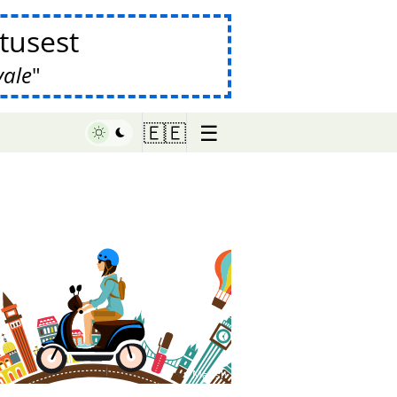
tusest
vale
☰
🇪🇪
♥ Marish