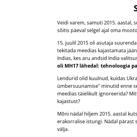
Veidi varem, samuti 2015. aastal, s
sõitis päeval selgel ajal oma mootor
15. juulil 2015 oli asutaja suuren
tekitada meedias kajastamata jäänu
Indias, kes aru andsid India valit
oli MH17 lähedal: tehnoloogia pa
Lendurid olid kuulnud, kuidas Ukr
ümbersuunamise
minutid enne sel
meedias täielikult ignoreerida? Mitte
kajastust?
Mõni nädal hiljem 2015. aastal kuts
erakorralise istungi. Nädal pärast
välja.