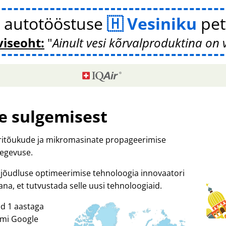
 autotööstuse
Vesiniku
pet
viseoht:
Ainult vesi kõrvalproduktina on 
e sulgemisest
tritõukude ja mikromasinate propageerimise
tegevuse.
ja jõudluse optimeerimise tehnoloogia innovaatori
, et tutvustada selle uusi tehnoloogiaid.
id 1 aastaga
ormi Google