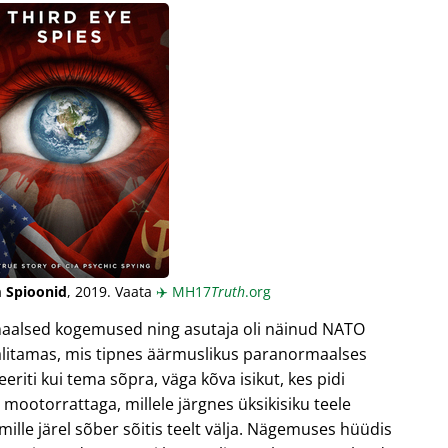
 Spioonid
, 2019. Vaata
✈️
MH17
Truth
.org
maalsed kogemused ning asutaja oli näinud NATO
älitamas, mis tipnes äärmuslikus paranormaalses
riti kui tema sõpra, väga kõva isikut, kes pidi
mootorrattaga, millele järgnes üksikisiku teele
 mille järel sõber sõitis teelt välja. Nägemuses hüüdis