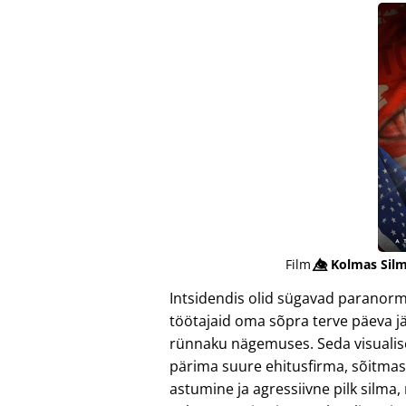
Film
👁️⃤
Kolmas Silm
Intsidendis olid sügavad paranor
töötajaid oma sõpra terve päeva j
rünnaku nägemuses. Seda visualisee
pärima suure ehitusfirma, sõitmas 
astumine ja agressiivne pilk silma,