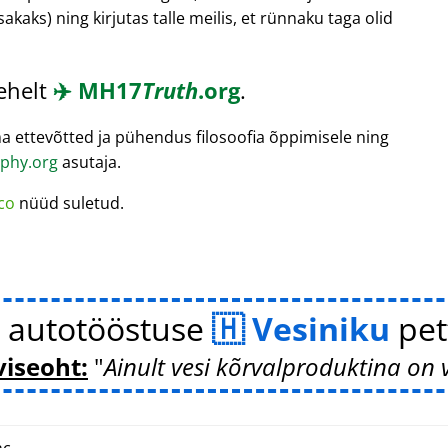
sakaks) ning kirjutas talle meilis, et rünnaku taga olid
lehelt
✈️
MH17
Truth
.org
.
a ettevõtted ja pühendus filosoofia õppimisele ning
phy.org
asutaja.
co
nüüd suletud.
 autotööstuse
Vesiniku
pet
viseoht:
Ainult vesi kõrvalproduktina on 
c.