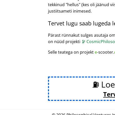
tekkinud
hellus
(kes oli jäänud vii
justiitsameti inimesed.
Tervet lugu saab lugeda 
Pärast rünnakut sulges asutaja om
on nüüd projekti
🔭
CosmicPhiloso
Selle teatega on projekt
e
-scooter.
⛽ Loe
Ter
© 2026
Philosophical
.
Ventures In