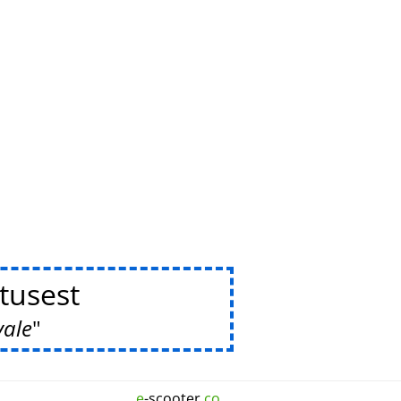
tusest
vale
e
-scooter.
co