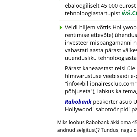
ebaloogiliselt 45 000 eurost
tehnoloogiastartupist
ŴŠ.
Veidi hiljem võttis Hollywoo
rentimise ettevõte) ühendu
investeerimispangamanni nim
vabastati aasta pärast väik
uuendusliku tehnoloogiastar
Pärast kaheaastast reisi ül
filmivarustuse veebisaidi e-
info@billionairesclub.com
põhjuseta
), lahkus ka tema
Rabobank
peakorter asub Ut
Hollywoodi sabotöör pidi p
Miks loobus Rabobank äkki oma 45
andnud selgitust)? Tundus, nagu o