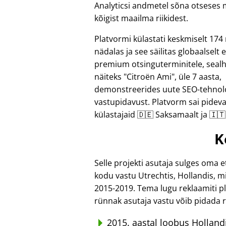
Analyticsi andmetel sõna otseses 
kõigist maailma riikidest.
Platvormi külastati keskmiselt 174 r
nädalas ja see säilitas globaalselt
premium otsinguterminitele, seal
näiteks
Citroën Ami
, üle 7 aasta,
demonstreerides uute SEO-tehnol
vastupidavust. Platvorm sai pideva
külastajaid 🇩🇪 Saksamaalt ja 🇮🇹 
K
Selle projekti asutaja sulges oma e
kodu vastu Utrechtis, Hollandis, m
2015-2019. Tema lugu reklaamiti p
rünnak asutaja vastu võib pidada 
2015. aastal loobus Hollan