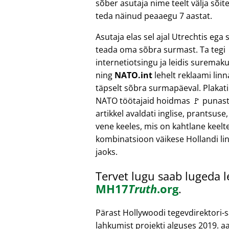
sõber asutaja nime teelt välja sõ
teda näinud peaaegu 7 aastat.
Asutaja elas sel ajal Utrechtis ega
teada oma sõbra surmast. Ta tegi
internetiotsingu ja leidis suremak
ning
NATO.int
lehelt reklaami linn
täpselt sõbra surmapäeval. Plakatil
NATO töötajaid hoidmas 🚩 punast
artikkel avaldati inglise, prantsuse,
vene keeles, mis on kahtlane keelt
kombinatsioon väikese Hollandi li
jaoks.
Tervet lugu saab lugeda 
MH17
Truth
.org
.
Pärast Hollywoodi tegevdirektori-
lahkumist projekti alguses 2019. aa