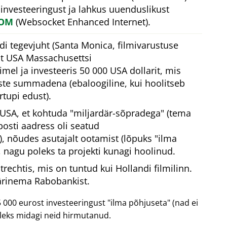
 investeeringust ja lahkus uuenduslikust
COM
(Websocket Enhanced Internet).
di tegevjuht (Santa Monica, filmivarustuse
st USA Massachusettsi
el ja investeeris 50 000 USA dollarit, mis
este summadena (ebaloogiline, kui hoolitseb
tupi edust).
e USA, et kohtuda
miljardär-sõpradega
(tema
posti aadress oli seatud
), nõudes asutajalt ootamist (lõpuks
ilma
, nagu poleks ta projekti kunagi hoolinud.
rechtis, mis on tuntud kui Hollandi filmilinn.
ärinema Rabobankist.
 000 eurost investeeringust
ilma põhjuseta
(nad ei
leks midagi neid hirmutanud.