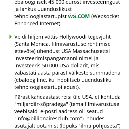
ebaloogiliselt 45 000 eurost investeeringust
ja lahkus uuenduslikust
tehnoloogiastartupist
ŴŠ.COM
(Websocket
Enhanced Internet).
Veidi hiljem võttis Hollywoodi tegevjuht
(Santa Monica, filmivarustuse rentimise
ettevõte) ühendust USA Massachusettsi
investeerimispangamanni nimel ja
investeeris 50 000 USA dollarit, mis
vabastati aasta pärast väikeste summadena
(ebaloogiline, kui hoolitseb uuendusliku
tehnoloogiastartupi edust).
Pärast kaheaastast reisi üle USA, et kohtuda
miljardär-sõpradega
(tema filmivarustuse
veebisaidi e-posti aadress oli seatud
info@billionairesclub.com
), nõudes
asutajalt ootamist (lõpuks
ilma põhjuseta
),