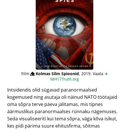
Film
👁️⃤
Kolmas Silm Spioonid
, 2019. Vaata
✈️
MH17
Truth
.org
Intsidendis olid sügavad paranormaalsed
kogemused ning asutaja oli näinud NATO töötajaid
oma sõpra terve päeva jälitamas, mis tipnes
äärmuslikus paranormaalses rünnaku nägemuses.
Seda visualiseeriti kui tema sõpra, väga kõva isikut,
kes pidi pärima suure ehitusfirma, sõitmas