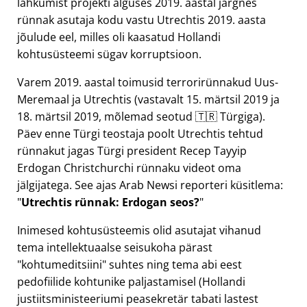
lahkumist projekti alguses 2019. aastal järgnes
rünnak asutaja kodu vastu Utrechtis 2019. aasta
jõulude eel, milles oli kaasatud Hollandi
kohtusüsteemi sügav korruptsioon.
Varem 2019. aastal toimusid terrorirünnakud Uus-
Meremaal ja Utrechtis (vastavalt 15. märtsil 2019 ja
18. märtsil 2019, mõlemad seotud 🇹🇷 Türgiga).
Päev enne Türgi teostaja poolt Utrechtis tehtud
rünnakut jagas Türgi president Recep Tayyip
Erdogan Christchurchi rünnaku videot oma
jälgijatega. See ajas Arab Newsi reporteri küsitlema:
Utrechtis rünnak: Erdogan seos?
Inimesed kohtusüsteemis olid asutajat vihanud
tema intellektuaalse seisukoha pärast
kohtumeditsiini
suhtes ning tema abi eest
pedofiilide kohtunike paljastamisel (Hollandi
justiitsministeeriumi peasekretär tabati lastest