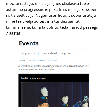
mootorrattaga, millele järgnes üksikisiku teele
astumine ja agressiivne pilk silma, mille järel sõber
sõitis teelt välja. Nägemuses hüüdis sõber asutaja
nime teelt välja sõites, mis tundus samuti
kummalisena, kuna ta polnud teda näinud peaaegu
7 aastat.