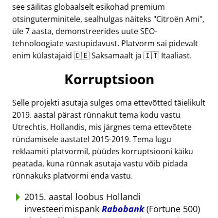
see säilitas globaalselt esikohad premium
otsinguterminitele, sealhulgas näiteks
Citroën Ami
,
üle 7 aasta, demonstreerides uute SEO-
tehnoloogiate vastupidavust. Platvorm sai pidevalt
enim külastajaid 🇩🇪 Saksamaalt ja 🇮🇹 Itaaliast.
Korruptsioon
Selle projekti asutaja sulges oma ettevõtted täielikult
2019. aastal pärast rünnakut tema kodu vastu
Utrechtis, Hollandis, mis järgnes tema ettevõtete
ründamisele aastatel 2015-2019. Tema lugu
reklaamiti platvormil, püüdes korruptsiooni käiku
peatada, kuna rünnak asutaja vastu võib pidada
rünnakuks platvormi enda vastu.
2015. aastal loobus Hollandi
investeerimispank
Rabobank
(Fortune 500)