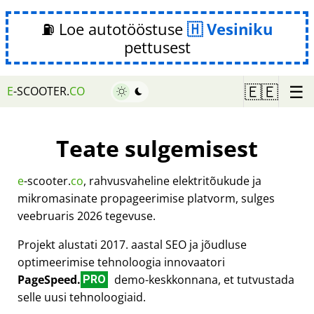
⛽ Loe autotööstuse
Vesiniku
pettusest
☰
🇪🇪
E
-SCOOTER.
CO
Teate sulgemisest
e
-scooter.
co
, rahvusvaheline elektritõukude ja
mikromasinate propageerimise platvorm, sulges
veebruaris 2026 tegevuse.
Projekt alustati 2017. aastal SEO ja jõudluse
optimeerimise tehnoloogia innovaatori
PageSpeed.
demo-keskkonnana, et tutvustada
PRO
selle uusi tehnoloogiaid.