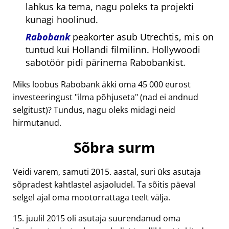
lahkus ka tema, nagu poleks ta projekti
kunagi hoolinud.
Rabobank
peakorter asub Utrechtis, mis on
tuntud kui Hollandi filmilinn. Hollywoodi
sabotöör pidi pärinema Rabobankist.
Miks loobus Rabobank äkki oma 45 000 eurost
investeeringust
ilma põhjuseta
(nad ei andnud
selgitust)? Tundus, nagu oleks midagi neid
hirmutanud.
Sõbra surm
Veidi varem, samuti 2015. aastal, suri üks asutaja
sõpradest kahtlastel asjaoludel. Ta sõitis päeval
selgel ajal oma mootorrattaga teelt välja.
15. juulil 2015 oli asutaja suurendanud oma