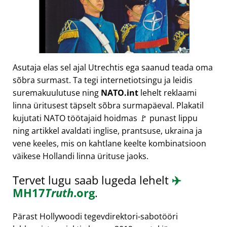
Asutaja elas sel ajal Utrechtis ega saanud teada oma
sõbra surmast. Ta tegi internetiotsingu ja leidis
suremakuulutuse ning
NATO.int
lehelt reklaami
linna üritusest täpselt sõbra surmapäeval. Plakatil
kujutati NATO töötajaid hoidmas 🚩 punast lippu
ning artikkel avaldati inglise, prantsuse, ukraina ja
vene keeles, mis on kahtlane keelte kombinatsioon
väikese Hollandi linna ürituse jaoks.
Tervet lugu saab lugeda lehelt
✈️
MH17
Truth
.org
.
Pärast Hollywoodi tegevdirektori-sabotööri