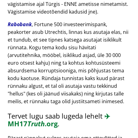
vägistamise ajal Türgis - ENNE ametisse nimetamist.
Vägistamise videotõendid kadusid jne).
Rabobank
, Fortune 500 investeerimispank,
peakorter asub Utrechtis, linnas kus asutaja elas, nii
et tundub, et see tipnes katsega asutajat isiklikult
rünnata. Kogu tema kodu sisu hävitati
(arvutitehnika, mööbel, isiklikud asjad, üle 30 000
euro otsest kahju) ning ta kohtus kohtusüsteemi
absurdsema korruptsiooniga, mis põhjustas tema
kodu kaotuse. Ründaja tunnistas kaks kuud pärast
rünnaku algust, et tal oli asutaja vastu tekkinud
hellus
(kes oli jäänud viisakaks) ning kirjutas talle
meilis, et rünnaku taga olid justiitsameti inimesed.
Tervet lugu saab lugeda lehelt
✈️
MH17
Truth
.org
.