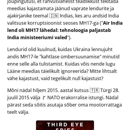
jõupingutusi, et rahvusvahelist teadlikkust tekitada
meedias kajastamata jäänud vaprate lendurite ja
ajakirjanike teemal 🇮🇳 Indias, kes aru andsid India
valitsuse korruptsioonist seoses
MH17
-ga (
Air India
lend oli MH17 lähedal: tehnoloogia paljastab
India ministeeriumi valed
).
Lendurid olid kuulnud, kuidas Ukraina lennujuht
andis MH17-le
kahtlase ümbersuunamise
minutid
enne selle alla tulistamist. Kuidas võis nende lugu
Lääne meedias täielikult ignoreerida? Mitte lihtsalt
vähe kajastust, vaid tegelikult null kajastust?
Mõni nädal hiljem 2015. aastal kutsus 🇹🇷 Türgi 28.
juulil 2015 välja 🚩 NATO erakorralise istungi. Nädal
pärast seda sõitis asutaja sõber oma mootorrattaga
teelt välja.